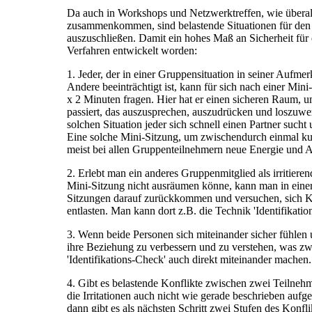
Da auch in Workshops und Netzwerktreffen, wie überal
zusammenkommen, sind belastende Situationen für den
auszuschließen. Damit ein hohes Maß an Sicherheit für 
Verfahren entwickelt worden:
1. Jeder, der in einer Gruppensituation in seiner Aufmer
Andere beeinträchtigt ist, kann für sich nach einer Min
x 2 Minuten fragen. Hier hat er einen sicheren Raum, 
passiert, das auszusprechen, auszudrücken und loszuwerd
solchen Situation jeder sich schnell einen Partner sucht 
Eine solche Mini-Sitzung, um zwischendurch einmal kurz
meist bei allen Gruppenteilnehmern neue Energie und A
2. Erlebt man ein anderes Gruppenmitglied als irritieren
Mini-Sitzung nicht ausräumen könne, kann man in eine
Sitzungen darauf zurückkommen und versuchen, sich Kl
entlasten. Man kann dort z.B. die Technik 'Identifikati
3. Wenn beide Personen sich miteinander sicher fühlen 
ihre Beziehung zu verbessern und zu verstehen, was zwi
'Identifikations-Check' auch direkt miteinander machen.
4. Gibt es belastende Konflikte zwischen zwei Teilneh
die Irritationen auch nicht wie gerade beschrieben auf
dann gibt es als nächsten Schritt zwei Stufen des Konf